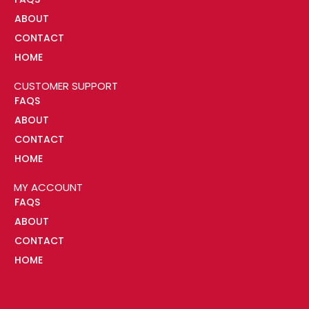
ABOUT
CONTACT
HOME
CUSTOMER SUPPORT
FAQS
ABOUT
CONTACT
HOME
MY ACCOUNT
FAQS
ABOUT
CONTACT
HOME