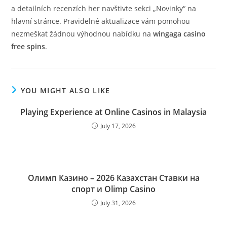
a detailních recenzích her navštivte sekci „Novinky“ na
hlavní stránce. Pravidelné aktualizace vám pomohou
nezmeškat žádnou výhodnou nabídku na
wingaga casino
free spins
.
YOU MIGHT ALSO LIKE
Playing Experience at Online Casinos in Malaysia
July 17, 2026
Олимп Казино – 2026 Казахстан Ставки на
спорт и Olimp Casino
July 31, 2026